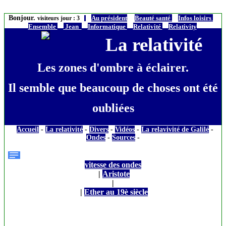
Bonjour.
Au président
Beauté santé
Infos loisirs
visiteurs jour : 3
Ensemble
Jean
Informatique
Relativité
Relativity
La relativité
Les zones d'ombre à éclairer.
Il semble que beaucoup de choses ont été
oubliées
Accueil
-
La relativité
-
Divers
-
Vidéos
-
La relavivité de Galilé
-
Ondes
-
Sources
-
vitesse des ondes
|
Aristote
|
|
Ether au 19è siècle