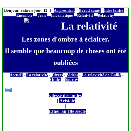
Bonjour.
Au président
Beauté santé
Infos loisirs
visiteurs jour : 12
Ensemble
Jean
Informatique
Relativité
Relativity
La relativité
Les zones d'ombre à éclairer.
Il semble que beaucoup de choses ont été
oubliées
Accueil
-
La relativité
-
Divers
-
Vidéos
-
La relavivité de Galilé
-
Ondes
-
Sources
-
vitesse des ondes
|
Aristote
|
|
Ether au 19è siècle